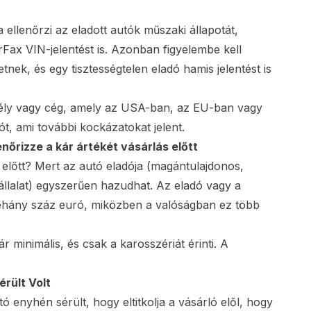
llenőrzi az eladott autók műszaki állapotát,
Fax VIN-jelentést is. Azonban figyelembe kell
tnek, és egy tisztességtelen eladó hamis jelentést is
emély vagy cég, amely az USA-ban, az EU-ban vagy
, ami további kockázatokat jelent.
nőrizze a kár ártékét vásárlás előtt
 előtt? Mert az autó eladója (magántulajdonos,
állalat) egyszerűen hazudhat. Az eladó vagy a
k néhány száz euró, miközben a valóságban ez több
ár minimális, és csak a karosszériát érinti. A
érült Volt
tó enyhén sérült, hogy eltitkolja a vásárló elől, hogy