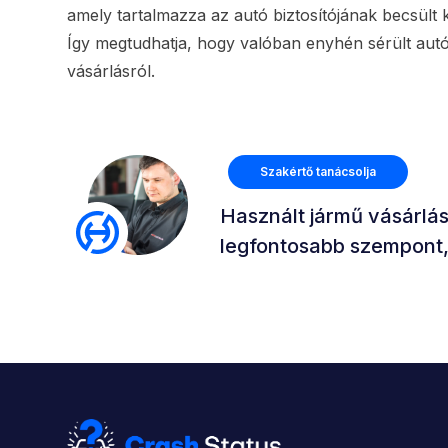
amely tartalmazza az autó biztosítójának becsült 
Így megtudhatja, hogy valóban enyhén sérült aut
vásárlásról.
Szakértő tanácsolja
Használt jármű vásárlá
legfontosabb szempont, 