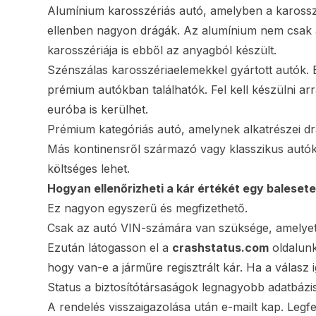
Alumínium karosszériás autó, amelyben a karossz
ellenben nagyon drágák. Az alumínium nem csak a
karosszériája is ebből az anyagból készült.
Szénszálas karosszériaelemekkel gyártott autók. 
prémium autókban találhatók. Fel kell készülni arr
euróba is kerülhet.
Prémium kategóriás autó, amelynek alkatrészei dr
Más kontinensről származó vagy klasszikus autók
költséges lehet.
Hogyan ellenőrizheti a kár értékét egy baleset
Ez nagyon egyszerű és megfizethető.
Csak az autó VIN-számára van szüksége, amelyet
Ezután látogasson el a
crashstatus.com
oldalunk
hogy van-e a járműre regisztrált kár. Ha a válasz i
Status a biztosítótársaságok legnagyobb adatbázis
A rendelés visszaigazolása után e-mailt kap. Legf