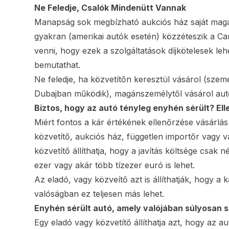
Ne Feledje, Csalók Mindenütt Vannak
Manapság sok megbízható aukciós ház saját maga e
gyakran (amerikai autók esetén) közzéteszik a Car
venni, hogy ezek a szolgáltatások díjkötelesek lehe
bemutathat.
Ne feledje, ha közvetítőn keresztül vásárol (sz
Dubajban működik), magánszemélytől vásárol autót
Biztos, hogy az autó tényleg enyhén sérült? Elle
Miért fontos a kár értékének ellenőrzése vásárlás
közvetítő, aukciós ház, független importőr vagy v
közvetítő állíthatja, hogy a javítás költsége csa
ezer vagy akár több tízezer euró is lehet.
Az eladó, vagy közveítő azt is állíthatják, hogy a k
valóságban ez teljesen más lehet.
Enyhén sérült autó, amely valójában súlyosan s
Egy eladó vagy közvetítő állíthatja azt, hogy az au