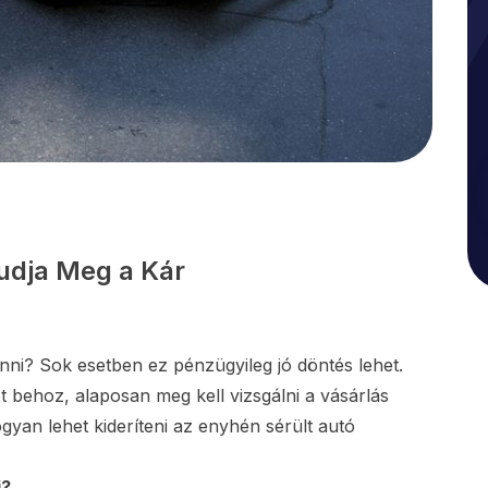
udja Meg a Kár
nni? Sok esetben ez pénzügyileg jó döntés lehet.
 behoz, alaposan meg kell vizsgálni a vásárlás
ogyan lehet kideríteni az enyhén sérült autó
i?