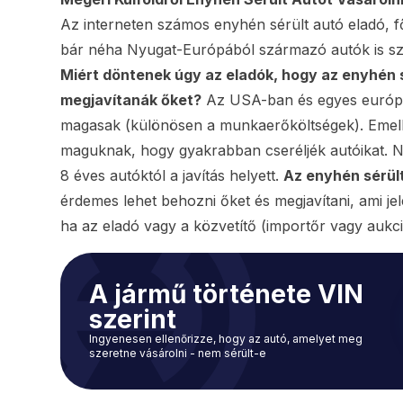
Az interneten számos enyhén sérült autó eladó, 
bár néha Nyugat-Európából származó autók is sze
Miért döntenek úgy az eladók, hogy az enyhén s
megjavítanák őket?
Az USA-ban és egyes európai
magasak (különösen a munkaerőköltségek). Emell
maguknak, hogy gyakrabban cseréljék autóikat. 
8 éves autóktól a javítás helyett.
Az enyhén sérült
érdemes lehet behozni őket és megjavítani, ami j
ha az eladó vagy a közvetítő (importőr vagy aukci
A jármű története VIN
szerint
Ingyenesen ellenőrizze, hogy az autó, amelyet meg
szeretne vásárolni - nem sérült-e