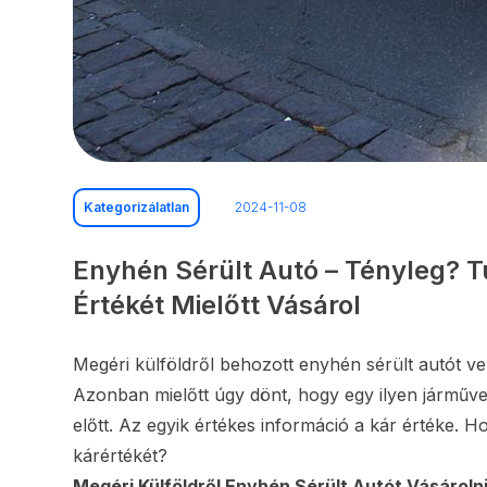
Kategorizálatlan
2024-11-08
Enyhén Sérült Autó – Tényleg? T
Értékét Mielőtt Vásárol
Megéri külföldről behozott enyhén sérült autót ve
Azonban mielőtt úgy dönt, hogy egy ilyen járművet
előtt. Az egyik értékes információ a kár értéke. H
kárértékét?
Megéri Külföldről Enyhén Sérült Autót Vásároln