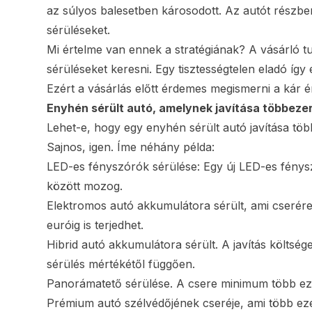
az súlyos balesetben károsodott. Az autót részbe
sérüléseket.
Mi értelme van ennek a stratégiának? A vásárló tu
sérüléseket keresni. Egy tisztességtelen eladó így 
Ezért a vásárlás előtt érdemes megismerni a kár é
Enyhén sérült autó, amelynek javítása többezer
Lehet-e, hogy egy enyhén sérült autó javítása töb
Sajnos, igen. Íme néhány példa:
LED-es fényszórók sérülése: Egy új LED-es fény
között mozog.
Elektromos autó akkumulátora sérült, ami cserére
euróig is terjedhet.
Hibrid autó akkumulátora sérült. A javítás költség
sérülés mértékétől függően.
Panorámatető sérülése. A csere minimum több ez
Prémium autó szélvédőjének cseréje, ami több eze