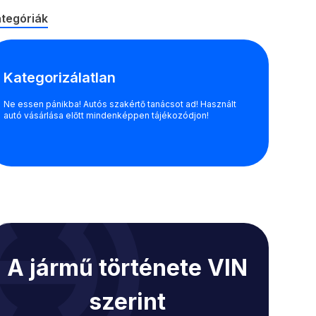
tegóriák
Kategorizálatlan
Ne essen pánikba! Autós szakértő tanácsot ad! Használt
autó vásárlása előtt mindenképpen tájékozódjon!
A jármű története VIN
szerint