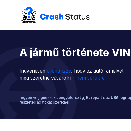
Skip to content
A jármű története VIN
Ingyenesen
ellenőrizze
, hogy az autó, amelyet
meg szeretne vásárolni -
nem sérült-e
Ingyen
végignézzük
Lengyelország, Európa és az USA legn
részletes adatokat szeretnél.