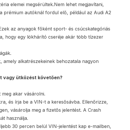
éria elemei megsérültek.Nem lehet megjavítani,
 prémium autóknál fordul elő, például az Audi A2
Ezek az anyagok főként sport- és csúcskategóriás
a, hogy egy lökhárító cseréje akár több tízezer
ágák.
, amely alkatrészekeinek behozatala nagyon
et vagy ütközést követően?
 meg akar vásárolni.
ra, és írja be a VIN-t a keresősávba. Ellenőrizze,
gen, vásárolja meg a fizetős jelentést. A Crash
át használja.
eljebb 30 percen belül VIN-jelentést kap e-mailben,