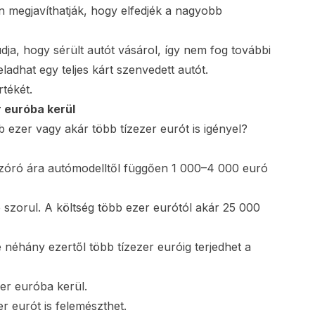
n megjavíthatják, hogy elfedjék a nagyobb
dja, hogy sérült autót vásárol, így nem fog további
eladhat egy teljes kárt szenvedett autót.
rtékét.
 euróba kerül
b ezer vagy akár több tízezer eurót is igényel?
szóró ára autómodelltől függően 1 000–4 000 euró
 szorul. A költség több ezer eurótól akár 25 000
e néhány ezertől több tízezer euróig terjedhet a
er euróba kerül.
r eurót is felemészthet.