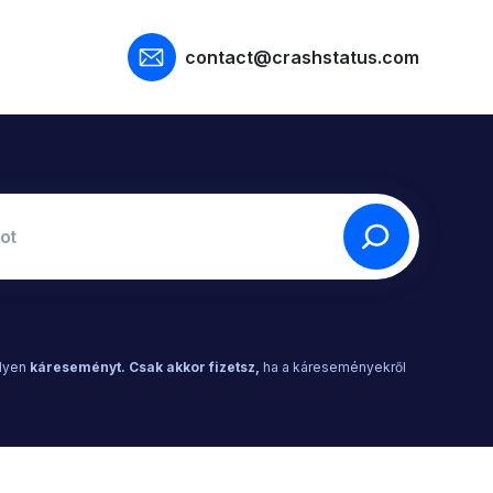
contact@crashstatus.com
lyen
káreseményt.
Csak akkor fizetsz,
ha a káreseményekről